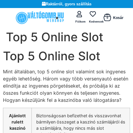
Raktárról, gyors szállítás
0
Fiókom
Kedvencek
Top 5 Online Slot
Top 5 Online Slot
Mint általában, top 5 online slot valamint sok ingyenes
egyéb lehetőség. Három vagy több versenyautó esetén
elindítja az ingyenes pörgetéseket, és próbálja ki az
összes funkciót olyan könnyen és teljesen ingyenes.
Hogyan készüljünk fel a kaszinóba való látogatásra?
Ajánlott
Biztonságosan befizethet és visszavonhat
rulett
bármilyen összeget a kaszinó számlájáról és
kaszinó
a számlájára, hogy nincs más slot