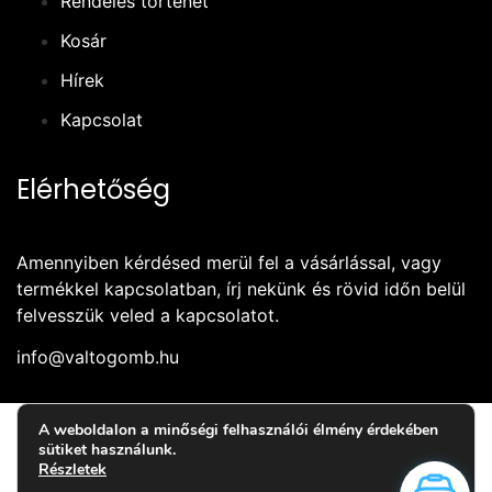
Rendelés történet
Kosár
Hírek
Kapcsolat
Elérhetőség
Amennyiben kérdésed merül fel a vásárlással, vagy
termékkel kapcsolatban, írj nekünk és rövid időn belül
felvesszük veled a kapcsolatot.
info@valtogomb.hu
A weboldalon a minőségi felhasználói élmény érdekében
sütiket használunk.
Részletek