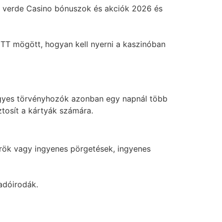
 verde Casino bónuszok és akciók 2026 és
TT mögött, hogyan kell nyerni a kaszinóban
Egyes törvényhozók azonban egy napnál több
tosít a kártyák számára.
ök vagy ingyenes pörgetések, ingyenes
gadóirodák.