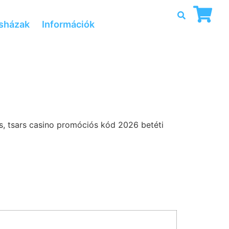
sházak
Információk
s, tsars casino promóciós kód 2026 betéti