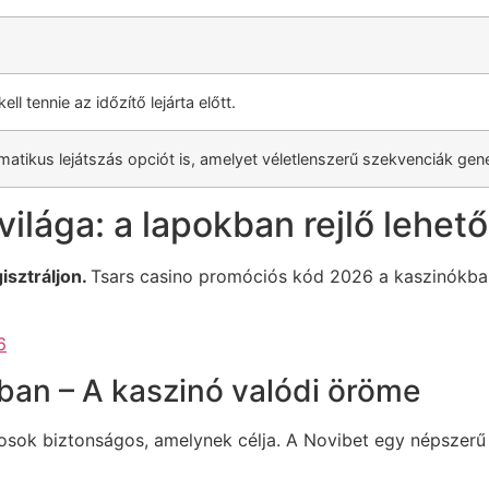
 tennie az időzítő lejárta előtt.
atikus lejátszás opciót is, amelyet véletlenszerű szekvenciák gen
világa: a lapokban rejlő lehe
isztráljon.
Tsars casino promóciós kód 2026 a kaszinókban 
6
ban – A kaszinó valódi öröme
kosok biztonságos, amelynek célja. A Novibet egy népszerű