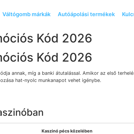
Váltógomb márkák
Autóápolási termékek
Kulc
móciós Kód 2026
móciós Kód 2026
ja annak, míg a banki átutalással. Amikor az első terhelé
lgozása hat-nyolc munkanapot vehet igénybe.
kaszinóban
Kaszinó pécs közelében