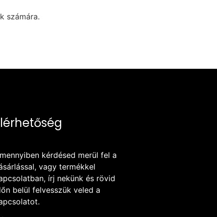
ok számára.
Elérhetőség
mennyiben kérdésed merül fel a
ásárlással, vagy termékkel
apcsolatban, írj nekünk és rövid
dőn belül felvesszük veled a
apcsolatot.