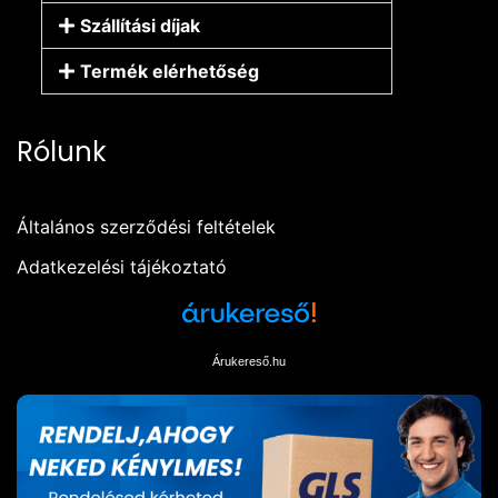
Szállítási díjak
Termék elérhetőség
Rólunk
Általános szerződési feltételek
Adatkezelési tájékoztató
Árukereső.hu