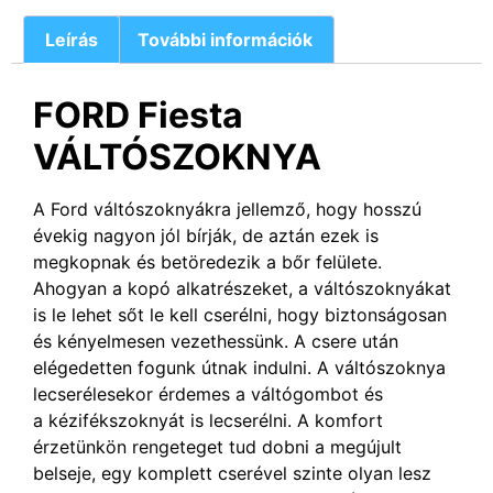
Leírás
További információk
FORD Fiesta
VÁLTÓSZOKNYA
A Ford váltószoknyákra jellemző, hogy hosszú
évekig nagyon jól bírják, de aztán ezek is
megkopnak és betöredezik a bőr felülete.
Ahogyan a kopó alkatrészeket, a váltószoknyákat
is le lehet sőt le kell cserélni, hogy biztonságosan
és kényelmesen vezethessünk. A csere után
elégedetten fogunk útnak indulni. A váltószoknya
lecserélesekor érdemes a váltógombot és
a kézifékszoknyát is lecserélni. A komfort
érzetünkön rengeteget tud dobni a megújult
belseje, egy komplett cserével szinte olyan lesz