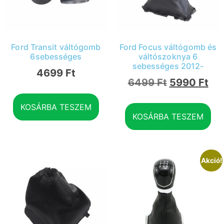
Ford Transit váltógomb
Ford Focus váltógomb és
6sebességes
váltószoknya 6
sebességes 2012-
4699
Ft
6499
Ft
5990
Ft
KOSÁRBA TESZEM
KOSÁRBA TESZEM
Akció!