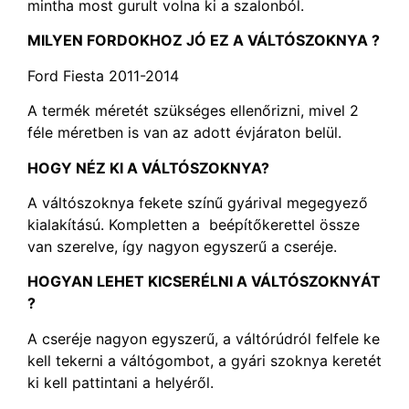
mintha most gurult volna ki a szalonból.
MILYEN FORDOKHOZ JÓ EZ A
VÁLTÓSZOKNYA
?
Ford Fiesta 2011-2014
A termék méretét szükséges ellenőrizni, mivel 2
féle méretben is van az adott évjáraton belül.
HOGY NÉZ KI A VÁLTÓSZOKNYA?
A váltószoknya fekete színű gyárival megegyező
kialakítású. Kompletten a beépítőkerettel össze
van szerelve, így nagyon egyszerű a cseréje.
HOGYAN LEHET KICSERÉLNI A VÁLTÓSZOKNYÁT
?
A cseréje nagyon egyszerű, a váltórúdról felfele ke
kell tekerni a váltógombot, a gyári szoknya keretét
ki kell pattintani a helyéről.