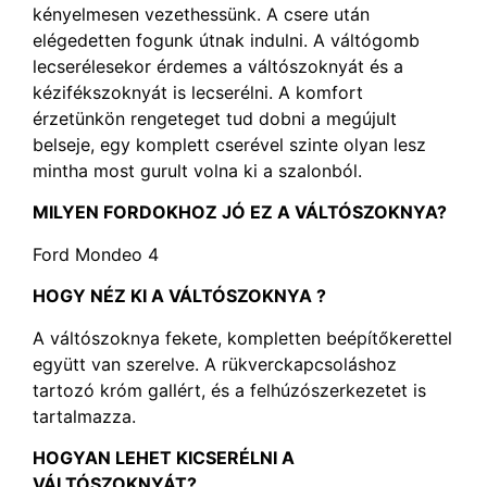
kényelmesen vezethessünk. A csere után
elégedetten fogunk útnak indulni. A váltógomb
lecserélesekor érdemes a váltószoknyát és a
kézifékszoknyát is lecserélni. A komfort
érzetünkön rengeteget tud dobni a megújult
belseje, egy komplett cserével szinte olyan lesz
mintha most gurult volna ki a szalonból.
MILYEN FORDOKHOZ JÓ EZ A VÁLTÓSZOKNYA?
Ford Mondeo 4
HOGY NÉZ KI A
VÁLTÓSZOKNYA
?
A váltószoknya fekete, kompletten beépítőkerettel
együtt van szerelve. A rükverckapcsoláshoz
tartozó króm gallért, és a felhúzószerkezetet is
tartalmazza.
HOGYAN LEHET KICSERÉLNI A
VÁLTÓSZOKNYÁT?