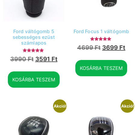
Ford váltógomb 5
Ford Focus 1 váltógomb
sebességes ezüst
számlapos
Értékelés:
4699
Ft
3699
Ft
5.00
/ 5
Értékelés:
3990
Ft
3591
Ft
5.00
/ 5
KOSÁRBA TESZEM
KOSÁRBA TESZEM
Akció!
Akció!