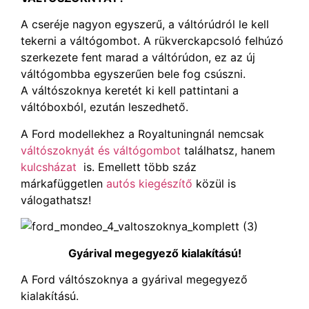
A cseréje nagyon egyszerű, a váltórúdról le kell
tekerni a váltógombot. A rükverckapcsoló felhúzó
szerkezete fent marad a váltórúdon, ez az új
váltógombba egyszerűen bele fog csúszni.
A váltószoknya keretét ki kell pattintani a
váltóboxból, ezután leszedhető.
A Ford modellekhez a Royaltuningnál nemcsak
váltószoknyát és váltógombot
találhatsz, hanem
kulcsházat
is. Emellett több száz
márkafüggetlen
autós kiegészítő
közül is
válogathatsz!
Gyárival megegyező kialakítású!
A Ford váltószoknya a gyárival megegyező
kialakítású.