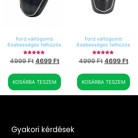
Ford váltógomb
Ford váltógomb
6sebességes felhúzós
6sebességes felhúzós
Értékelés:
Értékelés:
4999
Ft
4699
Ft
4999
Ft
4699
Ft
5.00
4.89
/ 5
/ 5
KOSÁRBA TESZEM
KOSÁRBA TESZEM
Gyakori kérdések