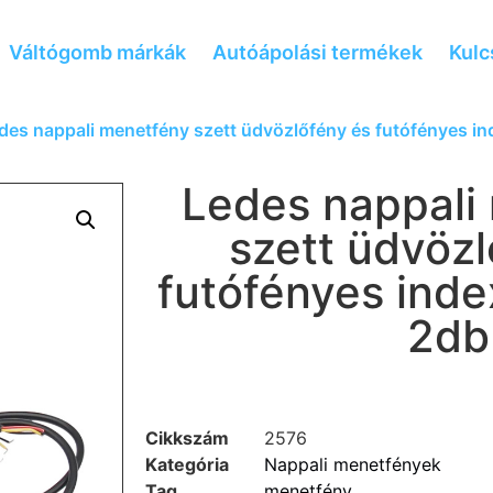
Váltógomb márkák
Autóápolási termékek
Kulc
des nappali menetfény szett üdvözlőfény és futófényes in
Ledes nappali
szett üdvözl
futófényes inde
2db
Cikkszám
2576
Kategória
Nappali menetfények
Tag
menetfény