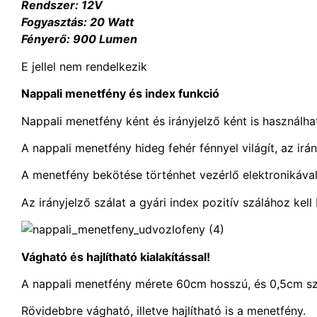
Rendszer: 12V
Fogyasztás: 20 Watt
Fényerő: 900 Lumen
E jellel nem rendelkezik
Nappali menetfény és index funkció
Nappali menetfény ként és irányjelző ként is használha
A nappali menetfény hideg fehér fénnyel világít, az irá
A menetfény bekötése történhet vezérlő elektronikával, 
Az irányjelző szálat a gyári index pozitív szálához kell
Vágható és hajlítható kialakítással!
A nappali menetfény mérete 60cm hosszú, és 0,5cm sz
Rövidebbre vágható, illetve hajlítható is a menetfény.