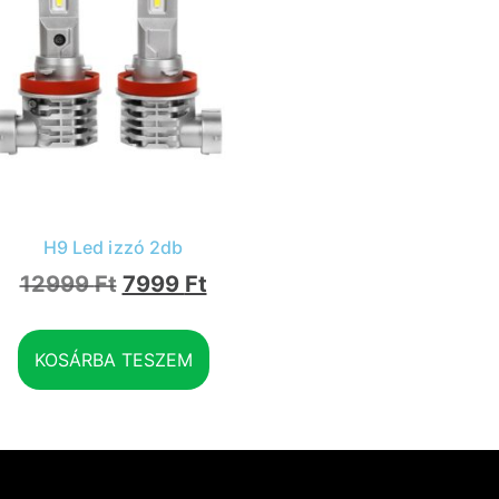
H9 Led izzó 2db
12999
Ft
7999
Ft
KOSÁRBA TESZEM