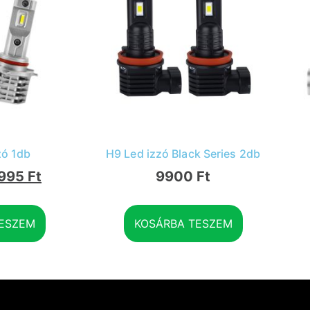
zó 1db
H9 Led izzó Black Series 2db
995
Ft
9900
Ft
ESZEM
KOSÁRBA TESZEM