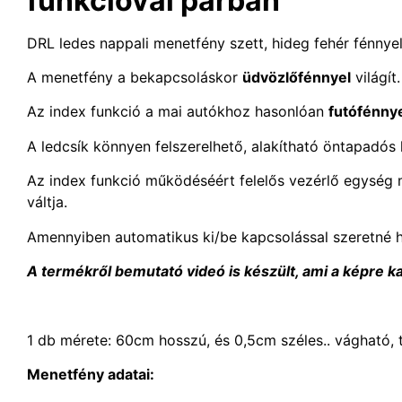
funkcióval párban
DRL ledes nappali menetfény szett, hideg fehér fénnyel v
A menetfény a bekapcsoláskor
üdvözlőfénnyel
világít
Az index funkció a mai autókhoz hasonlóan
futófénnyel
A ledcsík könnyen felszerelhető, alakítható öntapadós h
Az index funkció működéséért felelős vezérlő egység m
váltja.
Amennyiben automatikus ki/be kapcsolással szeretné 
A termékről bemutató videó is készült, ami a képre ka
1 db mérete: 60cm hosszú, és 0,5cm széles.. vágható, t
Menetfény adatai: