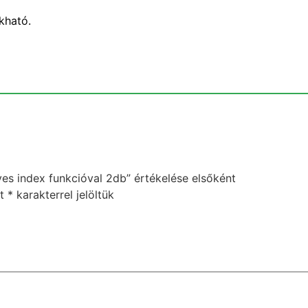
kható.
es index funkcióval 2db” értékelése elsőként
et
*
karakterrel jelöltük