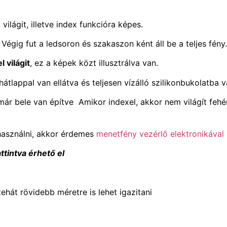
ilágit, illetve index funkcióra képes.
. Végig fut a ledsoron és szakaszon ként áll be a teljes fény.
 világit
, ez a képek közt illusztrálva van.
átlappal van ellátva és teljesen vízálló szilikonbukolatba 
ár bele van építve Amikor indexel, akkor nem világít fehé
használni, akkor érdemes
menetfény vezérlő elektronikával
ttintva érhető el
ehát rövidebb méretre is lehet igazitani