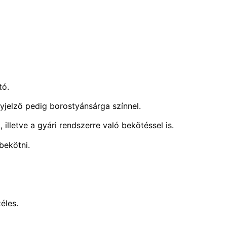
tó.
nyjelző pedig borostyánsárga színnel.
illetve a gyári rendszerre való bekötéssel is.
 bekötni.
éles.