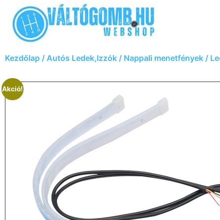
Kezdőlap
/
Autós Ledek,Izzók
/
Nappali menetfények
/ Le
Akció!