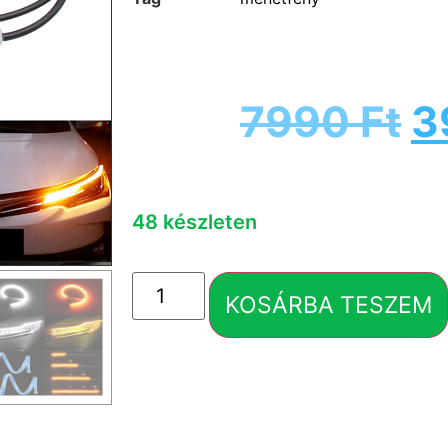
7990
Ft
3
48 készleten
KOSÁRBA TESZEM