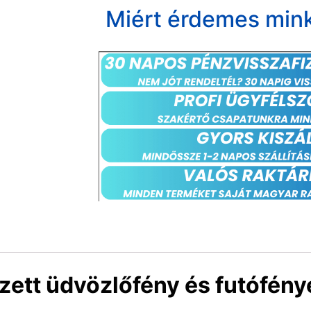
Miért érdemes mink
zett üdvözlőfény és futófény