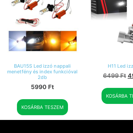
BAU15S Led izzó nappali
H11 Led iz
menetfény és index funkcióval
6499
Ft
4
2db
5990
Ft
KOSÁRBA T
KOSÁRBA TESZEM