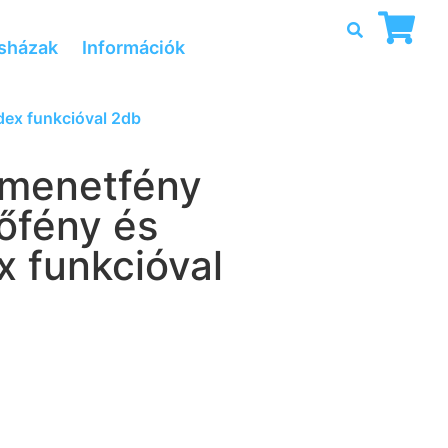
sházak
Információk
dex funkcióval 2db
 menetfény
őfény és
x funkcióval