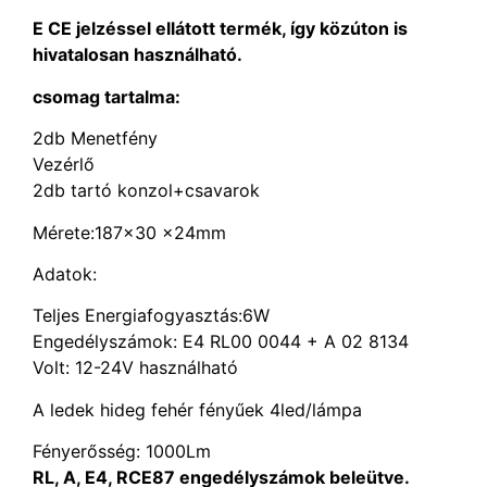
E CE jelzéssel ellátott termék, így közúton is
hivatalosan használható.
csomag tartalma:
2db Menetfény
Vezérlő
2db tartó konzol+csavarok
Mérete:187×30 x24mm
Adatok:
Teljes Energiafogyasztás:6W
Engedélyszámok: E4 RL00 0044 + A 02 8134
Volt: 12-24V használható
A ledek hideg fehér fényűek 4led/lámpa
Fényerősség: 1000Lm
RL, A, E4, RCE87 engedélyszámok beleütve.