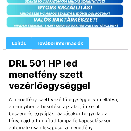
Leírás
További információk
DRL 501 HP led
menetfény szett
vezérlőegységgel
A menetfény szett vezérlő egységgel van ellátva,
amennyiben a bekötési rajz alapján kerül
beszerelésre,gyújtás ráadásakor felgyullad a
fény,majd a tompított lámpa felkapcsolásakor
automatikusan lekapcsol a menetfény.