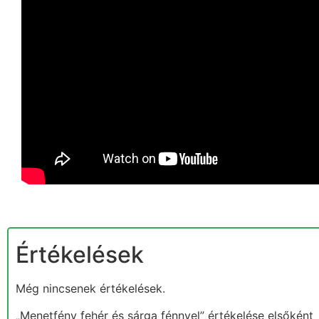
Értékelések
Még nincsenek értékelések.
„Menetfény fehér és sárga fénnyel” értékelése elsőként