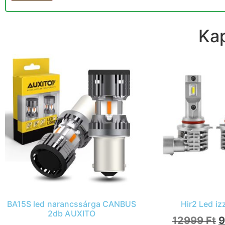
Ka
BA15S led narancssárga CANBUS
Hir2 Led iz
2db AUXITO
12999
Ft