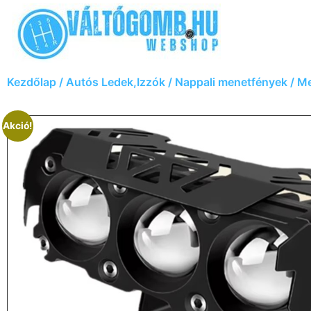
Kezdőlap
/
Autós Ledek,Izzók
/
Nappali menetfények
/ Me
Akció!