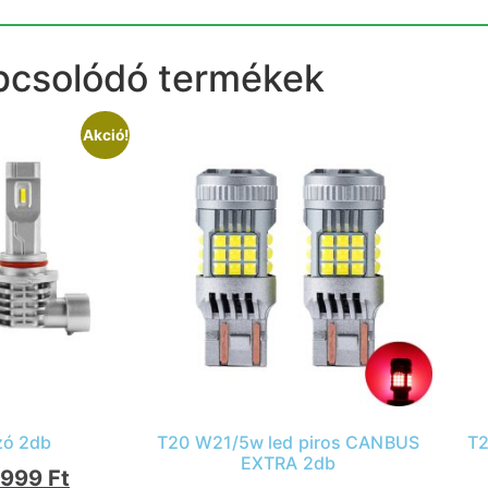
pcsolódó termékek
Akció!
zó 2db
T20 W21/5w led piros CANBUS
T2
EXTRA 2db
9999
Ft