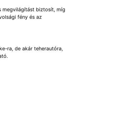
s megvilágítást biztosít, míg
volsági fény és az
ke-ra, de akár teherautóra,
ató.