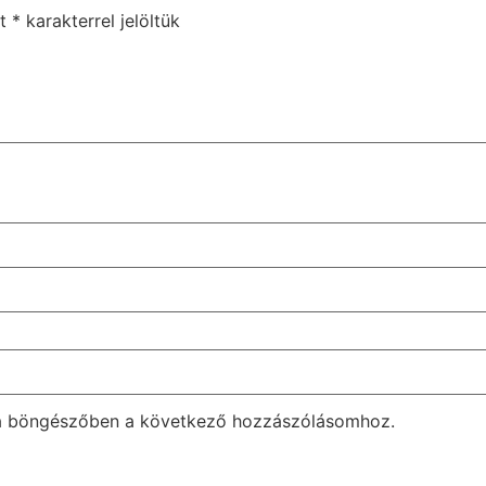
et
*
karakterrel jelöltük
a böngészőben a következő hozzászólásomhoz.