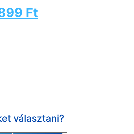
899
Ft
et választani?