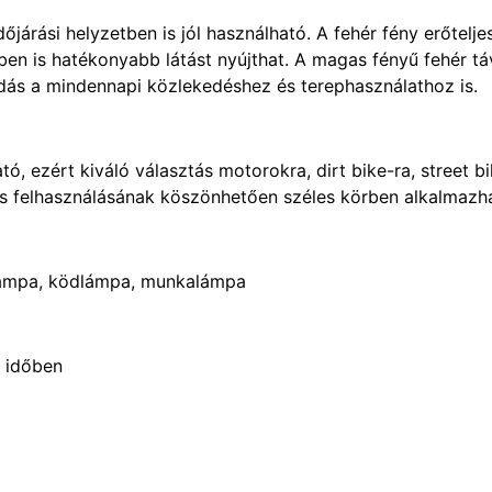
dőjárási helyzetben is jól használható. A fehér fény erőtelje
en is hatékonyabb látást nyújthat. A magas fényű fehér tá
dás a mindennapi közlekedéshez és terephasználathoz is.
, ezért kiváló választás motorokra, dirt bike-ra, street bi
lis felhasználásának köszönhetően széles körben alkalmazh
 lámpa, ködlámpa, munkalámpa
s időben