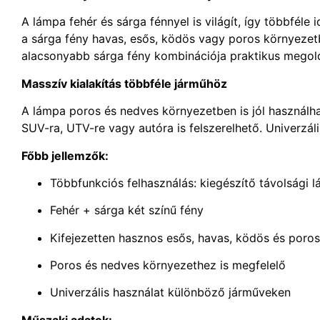
A lámpa fehér és sárga fénnyel is világít, így többféle i
a sárga fény havas, esős, ködös vagy poros környezetb
alacsonyabb sárga fény kombinációja praktikus megol
Masszív kialakítás többféle járműhöz
A lámpa poros és nedves környezetben is jól használható
SUV-ra, UTV-re vagy autóra is felszerelhető. Univerzá
Főbb jellemzők:
Többfunkciós felhasználás: kiegészítő távolsági
Fehér + sárga két színű fény
Kifejezetten hasznos esős, havas, ködös és poro
Poros és nedves környezethez is megfelelő
Univerzális használat különböző járműveken
Műszaki adatok: