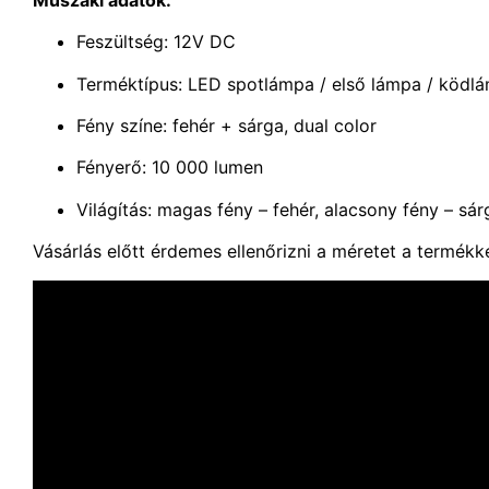
Feszültség: 12V DC
Terméktípus: LED spotlámpa / első lámpa / ködl
Fény színe: fehér + sárga, dual color
Fényerő: 10 000 lumen
Világítás: magas fény – fehér, alacsony fény – sár
Vásárlás előtt érdemes ellenőrizni a méretet a termék