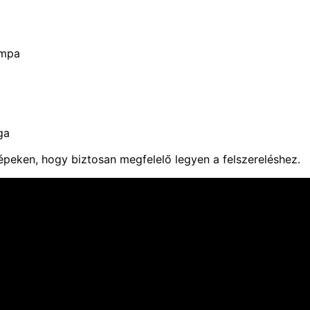
ámpa
ga
képeken, hogy biztosan megfelelő legyen a felszereléshez.