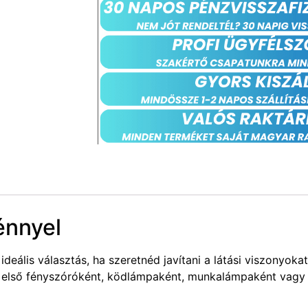
énnyel
eális választás, ha szeretnéd javítani a látási viszonyoka
, első fényszóróként, ködlámpaként, munkalámpaként vagy 