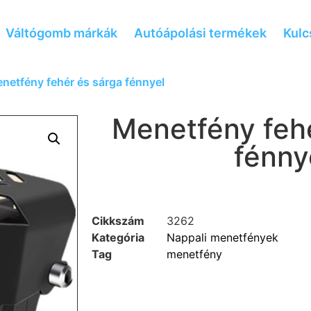
Váltógomb márkák
Autóápolási termékek
Kulc
netfény fehér és sárga fénnyel
Menetfény fehé
fénny
Cikkszám
3262
Kategória
Nappali menetfények
Tag
menetfény