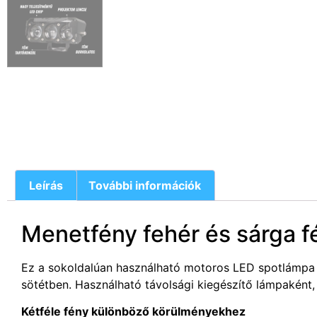
Leírás
További információk
Menetfény fehér és sárga f
Ez a sokoldalúan használható motoros LED spotlámpa id
sötétben. Használható távolsági kiegészítő lámpaként
Kétféle fény különböző körülményekhez